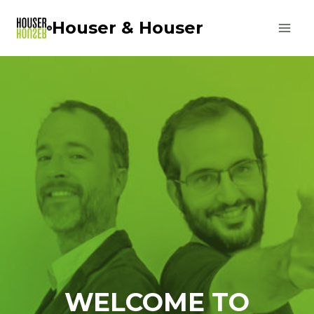
Saltar
Houser & Houser
al
contenido
WELCOME TO