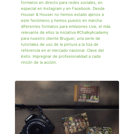
formatos en directo para redes sociales, en
especial en Instagram y en Facebook. Desde
Houser & Houser no hemos estado ajenos a
este fenómeno y hemos puesto en marcha
diferentes formatos para emisiones Live, el más
relevante de ellos la iniciativa #ChalkyAcademy
para nuestro cliente Bruguer, una serie de
tutoriales de uso de la pintura a la tiza de
referencia en el mercado nacional. Clave del
éxito: Impregnar de profesionalidad a cada
rincón de la acción.