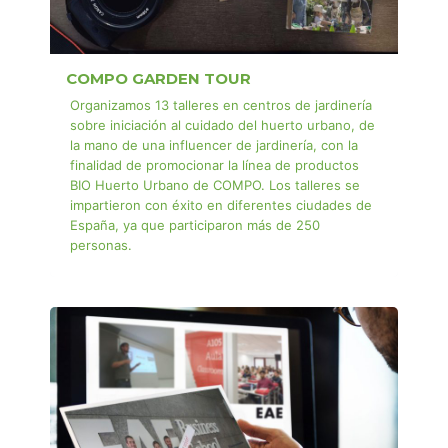
COMPO GARDEN TOUR
Organizamos 13 talleres en centros de jardinería
sobre iniciación al cuidado del huerto urbano, de
la mano de una influencer de jardinería, con la
finalidad de promocionar la línea de productos
BIO Huerto Urbano de COMPO. Los talleres se
impartieron con éxito en diferentes ciudades de
España, ya que participaron más de 250
personas.