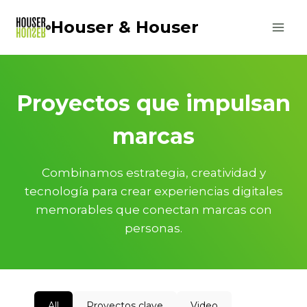
Saltar
Houser & Houser
al
contenido
Proyectos que impulsan
marcas
Combinamos estrategia, creatividad y
tecnología para crear experiencias digitales
memorables que conectan marcas con
personas.
All
Proyectos clave
Video