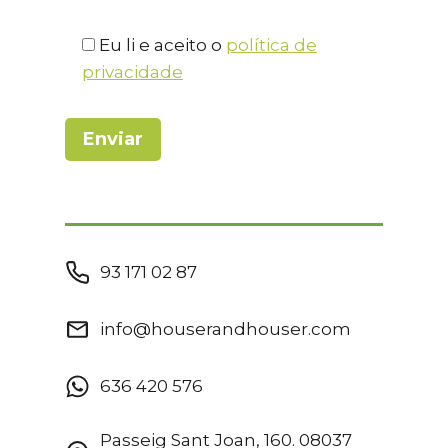
Eu li e aceito o
política de
privacidade
93 171 02 87
info@houserandhouser.com
636 420 576
Passeig Sant Joan, 160. 08037