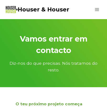
Skip
Houser & Houser
to
content
Vamos entrar em
contacto
Diz-nos do que precisas. Nós tratamos do
resto.
O teu próximo projeto começa