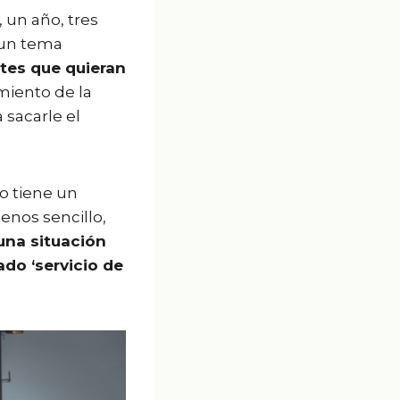
 un año, tres
 un tema
tes que quieran
miento de la
 sacarle el
o tiene un
enos sencillo,
una situación
ado ‘servicio de