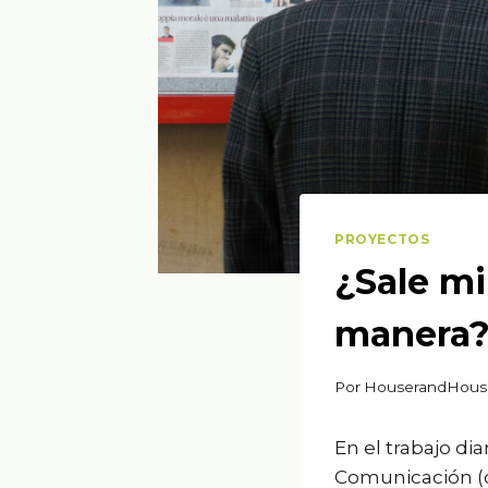
PROYECTOS
¿Sale m
manera
Por
HouserandHous
En el trabajo di
Comunicación (o