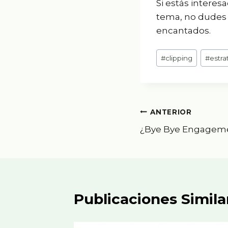
Si estás intere
tema, no dudes 
encantados.
Etiquetas
#
clipping
#
estra
de
la
entrada:
Navegación
ANTERIOR
¿Bye Bye Engagem
de
entradas
Publicaciones Simila