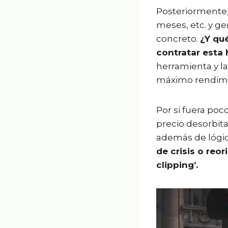
Posteriormente,
meses, etc. y g
concreto.
¿Y qu
contratar esta
herramienta y la
máximo rendimi
Por si fuera poc
precio desorbita
además de lógi
de crisis o reo
clipping’.