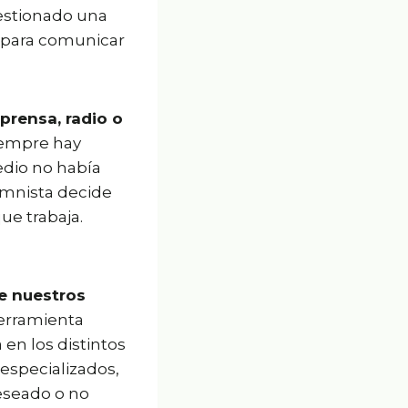
gestionado una
o para comunicar
prensa, radio o
empre hay
dio no había
umnista decide
ue trabaja.
e nuestros
erramienta
en los distintos
 especializados,
eseado o no