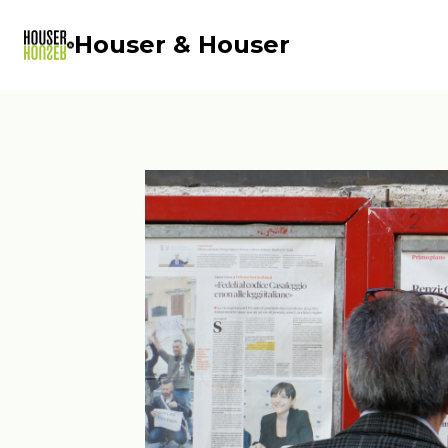
Saltar
al
Houser & Houser
contenido