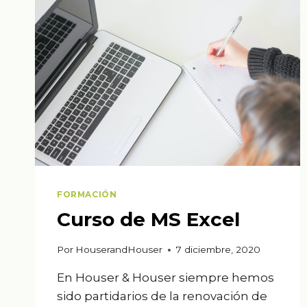
EN
TIKTOK
SIN
CANTAR
NI
BAILAR
FORMACIÓN
Curso de MS Excel
Por
HouserandHouser
7 diciembre, 2020
En Houser & Houser siempre hemos
sido partidarios de la renovación de