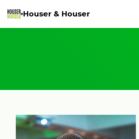
Saltar
al
Houser & Houser
contenido