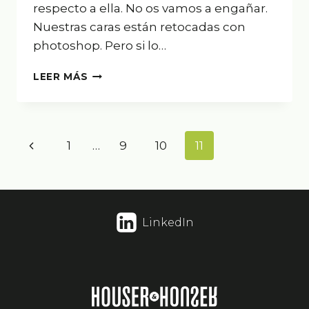
respecto a ella. No os vamos a engañar.
Nuestras caras están retocadas con
photoshop. Pero si lo…
NO
LEER MÁS
OS
VAMOS
A
ENGAÑAR
Navegación
Página
1
…
9
10
11
de
anterior
página
LinkedIn