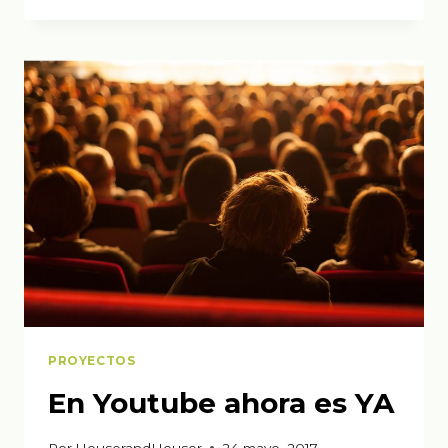
PROYECTOS
En Youtube ahora es YA
Por
HouserandHouser
24 mayo, 2017