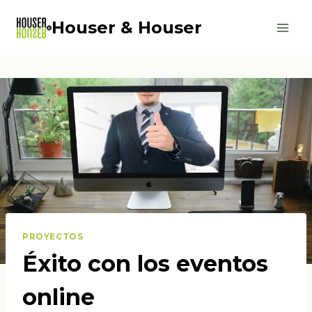
Saltar
Houser & Houser
al
contenido
PROYECTOS
Éxito con los eventos
online