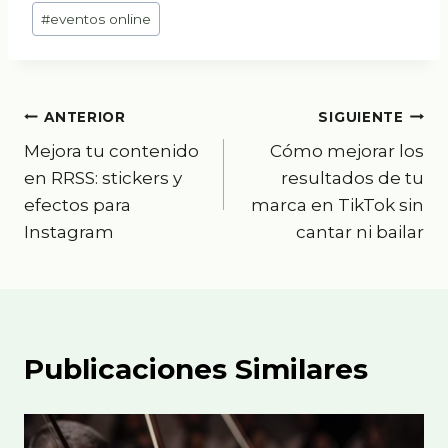
Etiquetas
#
eventos online
de
la
entrada:
Navegación
ANTERIOR
SIGUIENTE
Mejora tu contenido
Cómo mejorar los
de
en RRSS: stickers y
resultados de tu
entradas
efectos para
marca en TikTok sin
Instagram
cantar ni bailar
Publicaciones Similares