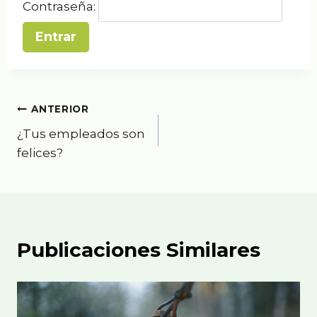
Contraseña:
Navegación
ANTERIOR
¿Tus empleados son
de
felices?
entradas
Publicaciones Similares