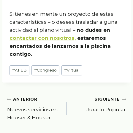
Si tienes en mente un proyecto de estas
características – o deseas trasladar alguna
actividad al plano virtual –
no dudes en
contactar con nosotros,
estaremos
encantados de lanzarnos a la piscina
contigo.
Etiquetas
#
AFEB
#
Congreso
#
Virtual
de
la
entrada:
Navegación
ANTERIOR
SIGUIENTE
Nuevos servicios en
Jurado Popular
de
Houser & Houser
entradas