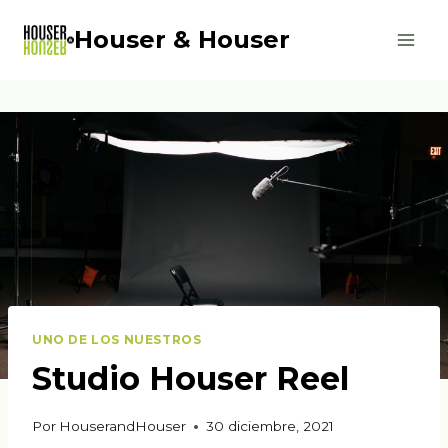
Saltar
Houser & Houser
al
contenido
UNO DE LOS NUESTROS
Studio Houser Reel
Por
HouserandHouser
30 diciembre, 2021