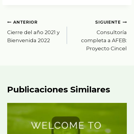
entrada:
Navegación
ANTERIOR
SIGUIENTE
Cierre del año 2021 y
Consultoría
de
Bienvenida 2022
completa a AFEB:
entradas
Proyecto Cincel
Publicaciones Similares