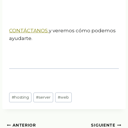
CONTÁCTANOS
y veremos cómo podemos
ayudarte.
Etiquetas
#
hosting
#
server
#
web
de
la
entrada:
Navegación
ANTERIOR
SIGUIENTE