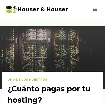
Saltar
Houser & Houser
al
contenido
UNO DE LOS NUESTROS
¿Cuánto pagas por tu
hosting?