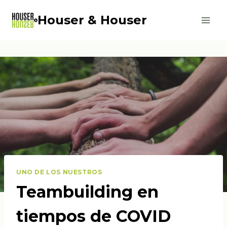
Saltar
Houser & Houser
al
contenido
UNO DE LOS NUESTROS
Teambuilding en
tiempos de COVID