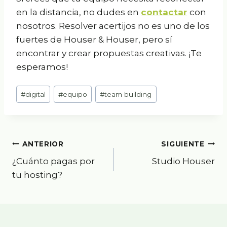
en la distancia, no dudes en
contactar
con
nosotros. Resolver acertijos no es uno de los
fuertes de Houser & Houser, pero sí
encontrar y crear propuestas creativas. ¡Te
esperamos!
Etiquetas
#
digital
#
equipo
#
team building
de
la
entrada:
Navegación
ANTERIOR
SIGUIENTE
¿Cuánto pagas por
Studio Houser
de
tu hosting?
entradas