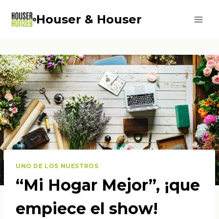
Saltar
Houser & Houser
al
contenido
UNO DE LOS NUESTROS
“Mi Hogar Mejor”, ¡que
empiece el show!