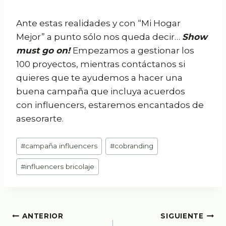
Ante estas realidades y con “Mi Hogar
Mejor” a punto sólo nos queda decir…
Show
must go on!
Empezamos a gestionar los
100 proyectos, mientras contáctanos si
quieres que te ayudemos a hacer una
buena campaña que incluya acuerdos
con influencers, estaremos encantados de
asesorarte.
Etiquetas
#
campaña influencers
#
cobranding
de
#
influencers bricolaje
la
entrada:
Navegación
ANTERIOR
SIGUIENTE